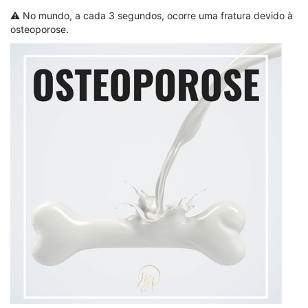
⠀⠀⠀⠀⠀⠀⠀⠀
⚠️ No mundo, a cada 3 segundos, ocorre uma fratura devido à
osteoporose.