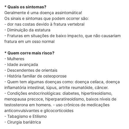
⠀⠀⠀⠀⠀⠀⠀⠀
* Quais os sintomas?
Geralmente é uma doença assintomática!
Os sinais e sintomas que podem ocorrer são:
- dor nas costas devido à fratura vertebral
- Diminuição da estatura
- Fraturas em situações de baixo impacto, que não causariam
fratura em um osso normal
⠀⠀⠀⠀⠀⠀⠀⠀
* Quem corre mais risco?
- Mulheres
- Idade avançada
- Descendentes de orientais
- História familiar de osteoporose
- Quem tem algumas doenças como: doença celíaca, doença
inflamatória intestinal, lúpus, artrite reumatóide, câncer.
- Condições endocrinológicas: diabetes, hipertireoidismo,
menopausa precoce, hiperparatireoidismo, baixos níveis de
testosterona em homens. - uso crônicos de medicações
anticonvulsivantes e glicocorticoides
- Tabagismo e Etilismo
- Cirurgia bariátrica
⠀⠀⠀⠀⠀⠀⠀⠀